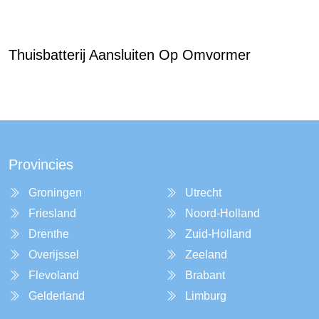
Thuisbatterij Aansluiten Op Omvormer
Provincies
Groningen
Utrecht
Friesland
Noord-Holland
Drenthe
Zuid-Holland
Overijssel
Zeeland
Flevoland
Brabant
Gelderland
Limburg