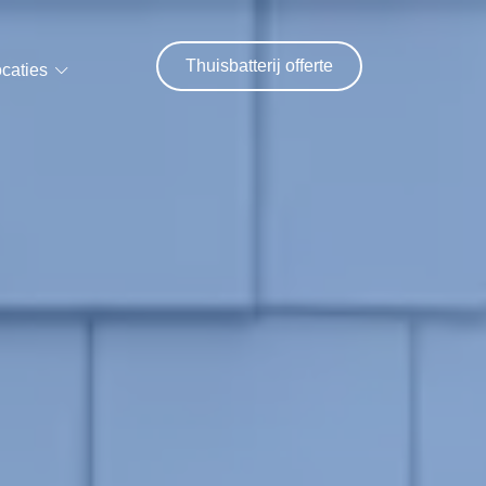
Thuisbatterij offerte
caties