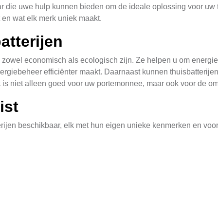
ar die uwe hulp kunnen bieden om de ideale oplossing voor uw thu
st en wat elk merk uniek maakt.
atterijen
 zowel economisch als ecologisch zijn. Ze helpen u om energie o
nergiebeheer efficiënter maakt. Daarnaast kunnen thuisbatterij
it is niet alleen goed voor uw portemonnee, maar ook voor de o
ist
tterijen beschikbaar, elk met hun eigen unieke kenmerken en vo
e ontwerp en hoge energieopslagcapaciteit.
rijtechnologie van LG Chem, biedt dit systeem een duurzame op
met lange levensduur en hoge efficiëntie.
batterijoplossingen die aanpasbaar zijn aan verschillende ener