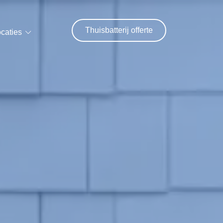
Thuisbatterij offerte
caties