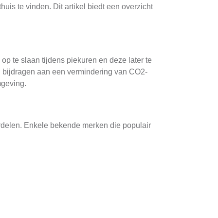
is te vinden. Dit artikel biedt een overzicht
p te slaan tijdens piekuren en deze later te
en bijdragen aan een vermindering van CO2-
mgeving.
ordelen. Enkele bekende merken die populair
lossing voor thuisgebruik.
giebehoeften.