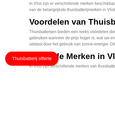
In Vlist zijn er verschillende merken beschikba
van de belangrijkste thuisbatterijmerken in Vli
Voordelen van Thuisb
Thuisbatterijen bieden een reeks voordelen die
gebruiken wanneer de prijs hoger is, wat uw e
uitstoot door het gebruik van zonne-energie. D
Bekende Merken in Vl
Thuisbatterij offerte
In Vlist zijn verschillende merken van thuisba
zijn in de regio:
Tesla Powerwall
: Bekend om zijn compact
SolarEdge Storedge
: Gebaseerd op batte
LG Chem RESU
: Een betrouwbare keuze 
Sonnenschein Battery
: Biedt modulaire 