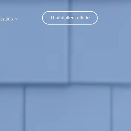
Thuisbatterij offerte
caties